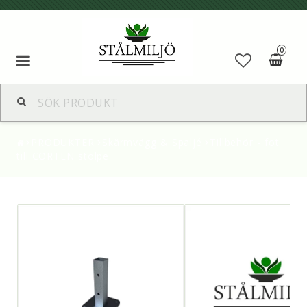
0
PRODUKTER
Skärmvägg & Spaljé
Tillbehör - fot
till CORTEN stolpe