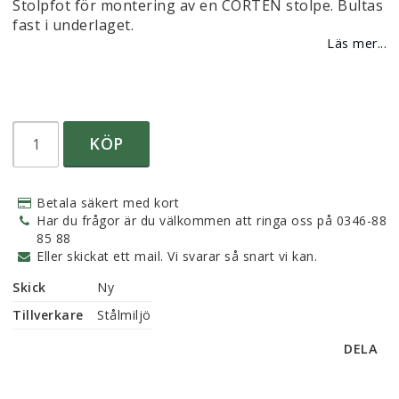
Lägg till i favoritlistan
Stolpfot för montering av en CORTEN stolpe. Bultas
fast i underlaget.
Läs mer...
KÖP
Betala säkert med kort
Har du frågor är du välkommen att ringa oss på 0346-88
85 88
Eller skickat ett mail. Vi svarar så snart vi kan.
Skick
Ny
Tillverkare
Stålmiljö
DELA